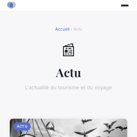
Accueil
› Actu
📰
Actu
L'actualité du tourisme et du voyage
ACTU