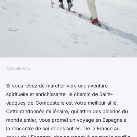
Accueil
›
Actu
ACTU
Quels sont les meilleurs
Si vous rêvez de marcher vers une aventure
spirituelle et enrichissante, le chemin de Saint-
sentiers pour une randonnée
Jacques-de-Compostelle est votre meilleur allié.
sur le chemin de Saint-
Cette randonnée millénaire, qui attire des pèlerins du
Jacques-de-Compostelle,
monde entier, vous promet un voyage en Espagne à
Espagne?
la rencontre de soi et des autres. De la France au