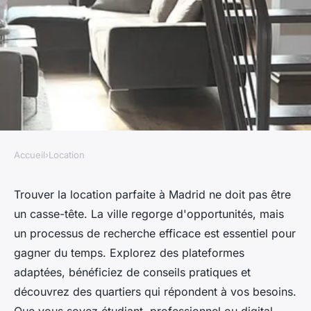
Accueil
›
Location
LOCATION
Trouvez la location parfaite à
Trouver la location parfaite à Madrid ne doit pas être
un casse-tête. La ville regorge d'opportunités, mais
madrid facilement et
un processus de recherche efficace est essentiel pour
rapidement
gagner du temps. Explorez des plateformes
adaptées, bénéficiez de conseils pratiques et
Emma
•
19 janvier 2025
•
4 min de lecture
découvrez des quartiers qui répondent à vos besoins.