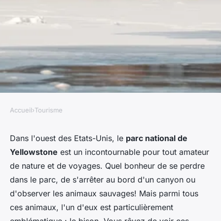
Accueil
›
Tourisme
TOURISME
Où observer les bisons dans le
Dans l'ouest des Etats-Unis, le
parc national de
Yellowstone
est un incontournable pour tout amateur
parc national de Yellowstone,
de nature et de voyages. Quel bonheur de se perdre
USA?
dans le parc, de s'arrêter au bord d'un canyon ou
d'observer les animaux sauvages! Mais parmi tous
Emma
•
27 juin 2024
•
6 min de lecture
ces animaux, l'un d'eux est particulièrement